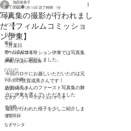
池田裕美子
全ての記事
2020年3月16日
読了時間: 1分
写真集の撮影が行われまし
取材
た【フィルムコミッショ
ゲスト
お知らせ
ン伊東】
番組
3月某日
夢ケ丘高校放送部
フィルムコミッション伊東では写真集
撮影ロケに同行しました。
伊東ふれあい歌謡局
EVENTS
今回のロケにお越しいただいたのは元
LIVE（中継）
NMB48古賀成美さんです！
古賀成美さんのファースト写真集の舞
星空スケッチ
台に伊東を選んでいただきました
なぎさ・フリースタイルレディオ
その他
撮影が行われた様子を少しご紹介しま
す。
公開収録
なぎサンタ