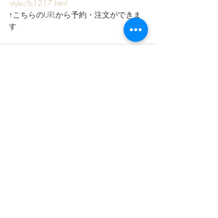
-style/b1217.html
↑こちらのURLから予約・注文ができま
す
最新記事
すべて表示