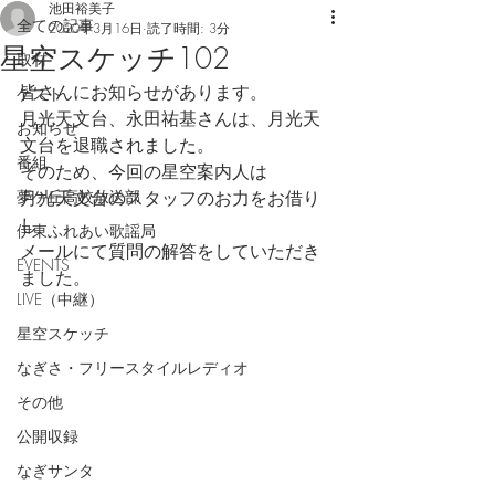
池田裕美子
全ての記事
2020年3月16日
読了時間: 3分
星空スケッチ102
取材
皆さんにお知らせがあります。
ゲスト
月光天文台、永田祐基さんは、月光天
お知らせ
文台を退職されました。
番組
そのため、今回の星空案内人は
夢ケ丘高校放送部
月光天文台のスタッフのお力をお借り
し
伊東ふれあい歌謡局
メールにて質問の解答をしていただき
EVENTS
ました。
LIVE（中継）
星空スケッチ
なぎさ・フリースタイルレディオ
その他
公開収録
なぎサンタ