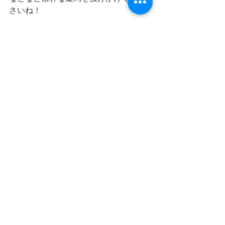
さいね！
【メッセージ募集】
番組に対する意見や感想。星空案内人
の皆さんへのメッセージ
ステキな星空や月夜に出会った思い出
星や宇宙のエピソードなど何でもOKで
す
メッセージお待ちしております。
【星空ソング募集】
星や流れ星、月、夜空などなど星や宇
宙のワードが交わる星空ソング
星や宇宙や月が出てこなくても
星を見上げるときに流れていたらいい
なと思う曲などなど
皆さんの思う星空ソングを募集してい
ます。