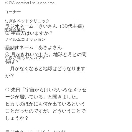
ROYALcomfort Life is one time
コーナー
なぎさペットクリニック
ラジオネーム：きいさん（30代主婦）
医師会通信
Q:宇宙人はいますか？
フィルムコミッション
ラジオネーム：あさよさん
市議会
Q:月がきれいでした。地球と月との関
なぎさ達ちゃんカフェ
係は？
　月がなくなると地球はどうなります
か？
Q:先日「宇宙からはいろいろなメッセ
ージが届いている」と聞きました。
ヒカリのほかにも何か出ているという
ことだったのですが、どういうことで
しょうか？