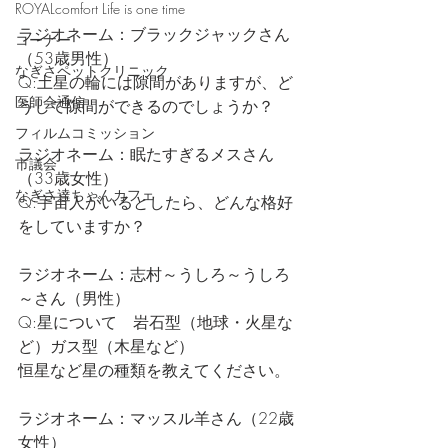
ROYALcomfort Life is one time
ラジオネーム：ブラックジャックさん
コーナー
（53歳男性）
なぎさペットクリニック
Q:土星の輪には隙間がありますが、ど
医師会通信
うして隙間ができるのでしょうか？
フィルムコミッション
ラジオネーム：眠たすぎるメスさん
市議会
（33歳女性）
なぎさ達ちゃんカフェ
Q:宇宙人がいるとしたら、どんな格好
をしていますか？
ラジオネーム：志村～うしろ～うしろ
～さん（男性）
Q:星について　岩石型（地球・火星な
ど）ガス型（木星など）
恒星など星の種類を教えてください。
ラジオネーム：マッスル羊さん（22歳
女性）