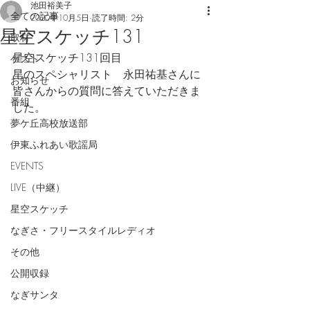
池田裕美子
全ての記事
2020年10月5日
読了時間: 2分
星空スケッチ131
取材
星空スケッチ131回目
ゲスト
星のスペシャリスト　永田祐基さんに
お知らせ
皆さんからの質問に答えていただきま
番組
した。
夢ケ丘高校放送部
伊東ふれあい歌謡局
EVENTS
LIVE（中継）
星空スケッチ
なぎさ・フリースタイルレディオ
その他
公開収録
なぎサンタ