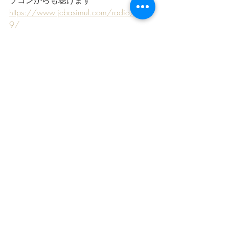
https://www.jcbasimul.com/radio/124
9/
番組提供：
市川製茶
https://www.guricha.jp/
星空スケッチ
最新記事
すべて表示