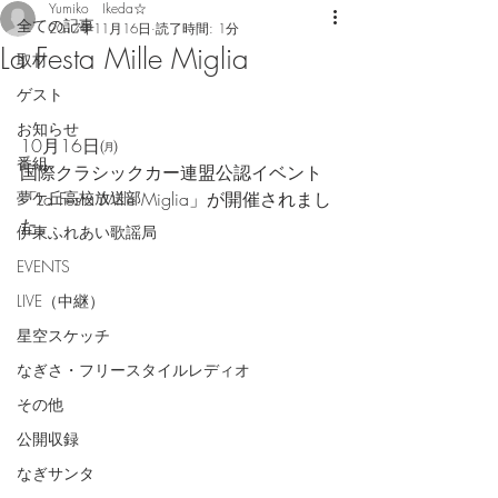
Yumiko Ikeda☆
全ての記事
2017年11月16日
読了時間: 1分
La Festa Mille Miglia
取材
ゲスト
お知らせ
10月16日㈪
番組
国際クラシックカー連盟公認イベント
夢ケ丘高校放送部
「La Festa Mille Miglia」が開催されまし
た。
伊東ふれあい歌謡局
EVENTS
LIVE（中継）
星空スケッチ
なぎさ・フリースタイルレディオ
その他
公開収録
なぎサンタ