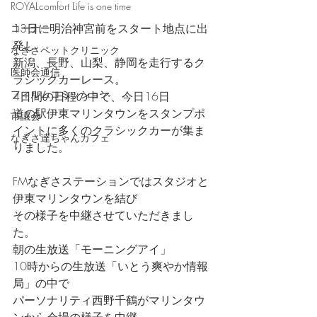
ROYALcomfort Life is one time
13日に明治神宮前をスタート地点に出
コーナー
発し
なぎさペットクリニック
新潟、長野、山梨、静岡を走行するク
医師会通信
ラシックカーレース。
フィルムコミッション
4日間の日程の中で、今日16日
道の駅伊東マリンタウンをスタンプポ
市議会
イントに多くのクラシックカーが集ま
なぎさ達ちゃんカフェ
りました。
FMなぎさステーションではスタジオと
伊東マリンタウンを結び
その様子を中継させていただきまし
た。
朝の生放送「モーニングアイ」
10時からの生放送「いとう爽やか情報
局」の中で
パーソナリティ西野千鶴がマリンタウ
ンから会場の様子を中継。