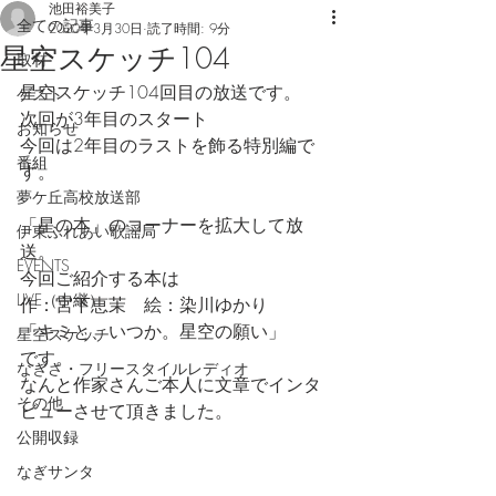
池田裕美子
全ての記事
2020年3月30日
読了時間: 9分
星空スケッチ104
取材
星空スケッチ104回目の放送です。
ゲスト
次回が3年目のスタート
お知らせ
今回は2年目のラストを飾る特別編で
番組
す。
夢ケ丘高校放送部
「星の本」のコーナーを拡大して放
伊東ふれあい歌謡局
送。
EVENTS
今回ご紹介する本は
LIVE（中継）
作：宮下恵茉　絵：染川ゆかり
「キミと、いつか。星空の願い」
星空スケッチ
です。
なぎさ・フリースタイルレディオ
なんと作家さんご本人に文章でインタ
その他
ビューさせて頂きました。
公開収録
なぎサンタ