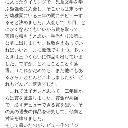
に入ったタイミングで、児童文学を学
ぶ勉強会に入会し、そこからは末っ子
が幼稚園にいる三年の間にデビューす
るぞと決めました。入会して1年目、と
にかくなんでもいいから賞を取って、
実績を積もうと思い、手当たり次第に
公募に出しました。枚数さえあってい
ればいいと、月に最低でも１つ。多い
ときは三つくらいに作品を出していま
した。ですが、どれもことごとく落
選。（これがだめでも、まだ他にもあ
るから）とどんどこ出しましたが、ど
れもどんどこ落選でした。
　これではイカンと思って、二年目か
らは賞を厳選しました。賞金が高額
で、必ずデビューできる賞を狙い、そ
の賞の過去の作品を研究して、傾向と
対策を練りました。
そして書いたのがデビュー作の『ジ