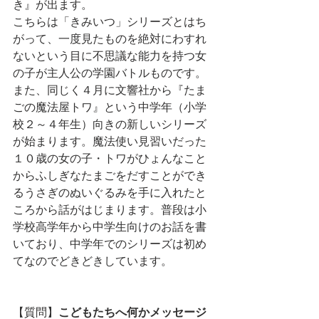
き』が出ます。
こちらは「きみいつ」シリーズとはち
がって、一度見たものを絶対にわすれ
ないという目に不思議な能力を持つ女
の子が主人公の学園バトルものです。
また、同じく４月に文響社から『たま
ごの魔法屋トワ』という中学年（小学
校２～４年生）向きの新しいシリーズ
が始まります。魔法使い見習いだった
１０歳の女の子・トワがひょんなこと
からふしぎなたまごをだすことができ
るうさぎのぬいぐるみを手に入れたと
ころから話がはじまります。普段は小
学校高学年から中学生向けのお話を書
いており、中学年でのシリーズは初め
てなのでどきどきしています。
【質問】
こどもたちへ何かメッセージ