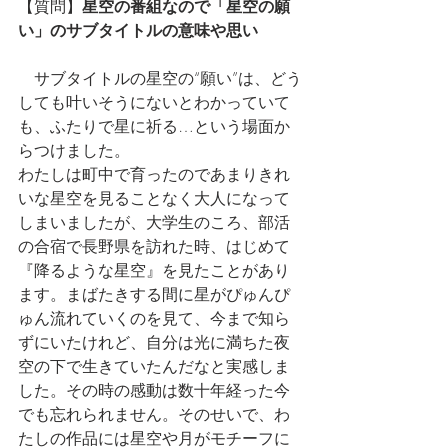
【質問】
星空の番組なので「星空の願
い」のサブタイトルの意味や思い
　サブタイトルの星空の“願い”は、どう
しても叶いそうにないとわかっていて
も、ふたりで星に祈る…という場面か
らつけました。
わたしは町中で育ったのであまりきれ
いな星空を見ることなく大人になって
しまいましたが、大学生のころ、部活
の合宿で長野県を訪れた時、はじめて
『降るような星空』を見たことがあり
ます。まばたきする間に星がぴゅんぴ
ゅん流れていくのを見て、今まで知ら
ずにいたけれど、自分は光に満ちた夜
空の下で生きていたんだなと実感しま
した。その時の感動は数十年経った今
でも忘れられません。そのせいで、わ
たしの作品には星空や月がモチーフに